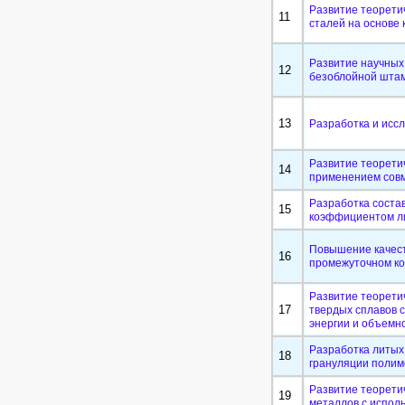
Развитие теорети
11
сталей на основе
Развитие научных
12
безоблойной шта
13
Разработка и исс
Развитие теоретич
14
применением сов
Разработка соста
15
коэффициентом л
Повышение качест
16
промежуточном к
Развитие теорети
17
твердых сплавов 
энергии и объемн
Разработка литых
18
грануляции полим
Развитие теорети
19
металлов с испол