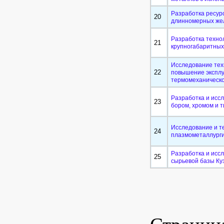
Разработка ресур
20
длинномерных же
Разработка техно
21
крупногабаритных
Исследование тех
22
повышение эксплу
термомеханическо
Разработка и исс
23
бором, хромом и 
Исследование и т
24
плазмометаллурги
Разработка и исс
25
сырьевой базы Ку