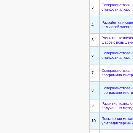
Совершенствовани
3
стойкости алюмоп
Разработка и сов
4
рельсовой электр
Развитие техниче
5
шаров с повышен
Совершенствовани
6
стойкости алюмоп
Совершенствовани
7
программно-инстр
Совершенствовани
8
программно-инстр
Развитие технолог
9
полученных метод
Повышение механи
10
ультрадисперсны